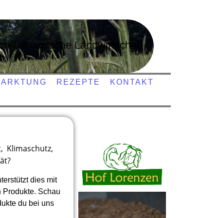
sch-Dynamische Landwirtschaft
MARKTUNG
REZEPTE
KONTAKT
t,
Klimaschutz,
ät?
erstützt dies mit
n Produkte. Schau
dukte du bei uns