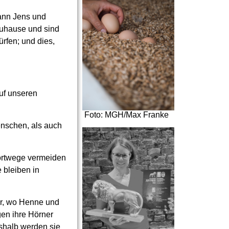
Mann Jens und
Zuhause und sind
ürfen; und dies,
auf unseren
Foto: MGH/Max Franke
enschen, als auch
portwege vermeiden
 bleiben in
er, wo Henne und
en ihre Hörner
shalb werden sie