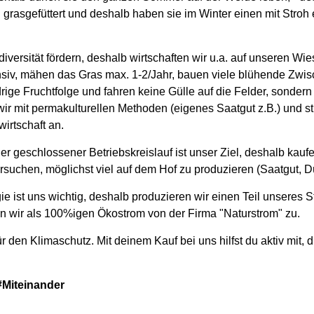
h grasgefüttert und deshalb haben sie im Winter einen mit Stroh
diversität fördern, deshalb wirtschaften wir u.a. auf unseren W
nsiv, mähen das Gras max. 1-2/Jahr, bauen viele blühende Zwis
rige Fruchtfolge und fahren keine Gülle auf die Felder, sondern 
ir mit permakulturellen Methoden (eigenes Saatgut z.B.) und s
irtschaft an.
r geschlossener Betriebskreislauf ist unser Ziel, deshalb kauf
rsuchen, möglichst viel auf dem Hof zu produzieren (Saatgut, Dü
e ist uns wichtig, deshalb produzieren wir einen Teil unseres S
en wir als 100%igen Ökostrom von der Firma "Naturstrom" zu.
für den Klimaschutz. Mit deinem Kauf bei uns hilfst du aktiv mit, 
Miteinander