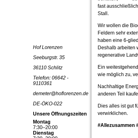
fast ausschließlic
Stall.
Wir wollen die Bio
Feldern sehr exte
haben eine 6-glied
Hof Lorenzen
Deshalb arbeiten w
regenerative Landw
Seeburgstr. 35
Ein weitestgehende
36110 Schlitz
wie möglich zu, ve
Telefon: 06642 -
9110361
Nachhaltige Energi
demeter@hoflorenzen.de
anderen Teil kauf
DE-ÖKO-022
Dies alles ist gut 
verwirklichen.
Unsere Öffnungszeiten
Montag
#Allezusammen #
7
:
30
–
20
:
00
Dienstag