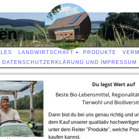
Biologi
zen
LLES
LANDWIRTSCHAFT
PRODUKTE
VER
DATENSCHUTZERKLÄRUNG UND IMPRESSUM
Du legst Wert auf
Beste Bio-Lebensmittel, Regionalitä
Tierwohl und Biodiversit
Dann bist du bei uns genau richtig und unt
dem Kauf unserer qualitativ hochwertige
unter dem Reiter "Produkte", welche Pro
kaufen kannst.