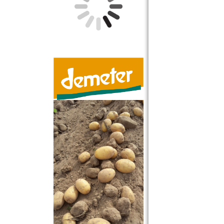
OETZ_Siegel_Au