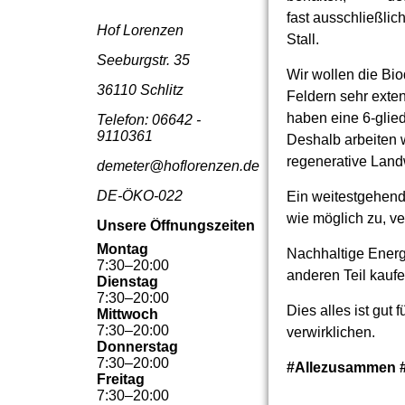
fast ausschließlic
Hof Lorenzen
Stall.
Seeburgstr. 35
Wir wollen die Bio
36110 Schlitz
Feldern sehr exte
haben eine 6-glied
Telefon: 06642 -
9110361
Deshalb arbeiten w
regenerative Landw
demeter@hoflorenzen.de
DE-ÖKO-022
Ein weitestgehende
wie möglich zu, ve
Unsere Öffnungszeiten
Montag
Nachhaltige Energi
7
:
30
–
20
:
00
anderen Teil kauf
Dienstag
7
:
30
–
20
:
00
Dies alles ist gut 
Mittwoch
7
:
30
–
20
:
00
verwirklichen.
Donnerstag
7
:
30
–
20
:
00
#Allezusammen #
Freitag
7
:
30
–
20
:
00