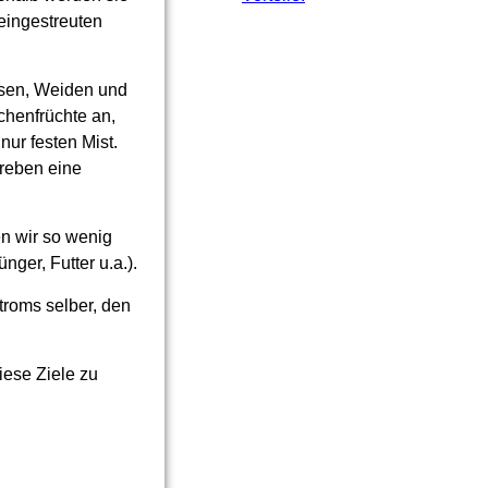
 eingestreuten
iesen, Weiden und
chenfrüchte an,
nur festen Mist.
treben eine
en wir so wenig
nger, Futter u.a.).
troms selber, den
diese Ziele zu