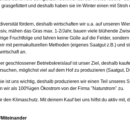
h grasgefüttert und deshalb haben sie im Winter einen mit Stroh
diversität fördern, deshalb wirtschaften wir u.a. auf unseren W
nsiv, mähen das Gras max. 1-2/Jahr, bauen viele blühende Zwis
rige Fruchtfolge und fahren keine Gülle auf die Felder, sondern 
ir mit permakulturellen Methoden (eigenes Saatgut z.B.) und s
irtschaft an.
r geschlossener Betriebskreislauf ist unser Ziel, deshalb kauf
rsuchen, möglichst viel auf dem Hof zu produzieren (Saatgut, Dü
e ist uns wichtig, deshalb produzieren wir einen Teil unseres S
en wir als 100%igen Ökostrom von der Firma "Naturstrom" zu.
für den Klimaschutz. Mit deinem Kauf bei uns hilfst du aktiv mit, 
Miteinander