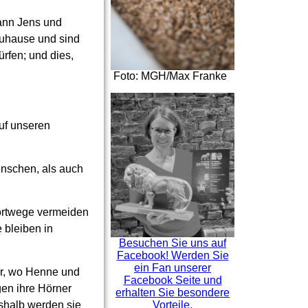
Mann Jens und
Zuhause und sind
ürfen; und dies,
Foto: MGH/Max Franke
auf unseren
enschen, als auch
portwege vermeiden
 bleiben in
Besuchen Sie uns auf
Facebook! Werden Sie
ein Fan unserer
er, wo Henne und
Facebook Seite und
en ihre Hörner
erhalten Sie besondere
Vorteile.
shalb werden sie