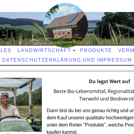
Biologi
zen
LLES
LANDWIRTSCHAFT
PRODUKTE
VER
DATENSCHUTZERKLÄRUNG UND IMPRESSUM
Du legst Wert auf
Beste Bio-Lebensmittel, Regionalitä
Tierwohl und Biodiversit
Dann bist du bei uns genau richtig und unt
dem Kauf unserer qualitativ hochwertige
unter dem Reiter "Produkte", welche Pro
kaufen kannst.