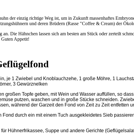
hn der einzig richtige Weg ist, um in Zukunft massenhaftes Embryonen
nutzungshühnern und deren Brüdern (Rasse "Coffee & Cream) der Ökol
n. Die Hähnchen lassen sich am besten am Stück oder zerteilt schmoren
 Guten Appetit!
eflügelfond
, je 1 Zwiebel und Knoblauchzehe, 1 große Möhre, 1 Lauchstan
tkörner, 3 Gewürznelken
nen großen Topfe geben, mit Wein und Wasser auffüllen, so das
Gemüse putzen, waschen und in große Stücke schneiden. Zwie
ssen, während der Garzeit den Fond von Zeit zu Zeit entfetten 
n Fond durch ein mit einem Tuch ausgekleidetes Sieb passiere
r Hühnerfrikassee, Suppe und andere Gerichte (Geflügelsalat, 