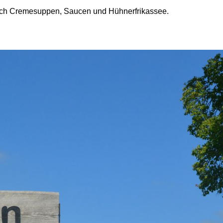
auch Cremesuppen, Saucen und Hühnerfrikassee.