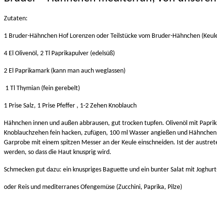
Zutaten:
1 Bruder-Hähnchen Hof Lorenzen oder Teilstücke vom Bruder-Hähnchen (Keule
4 El Olivenöl, 2 Tl Paprikapulver (edelsüß)
2 El Paprikamark (kann man auch weglassen)
1 Tl Thymian (fein gerebelt)
1 Prise Salz, 1 Prise Pfeffer , 1-2 Zehen Knoblauch
Hähnchen innen und außen abbrausen, gut trocken tupfen. Olivenöl mit Paprik
Knoblauchzehen fein hacken, zufügen, 100 ml Wasser angießen und Hähnchen 
Garprobe mit einem spitzen Messer an der Keule einschneiden. Ist der austrete
werden, so dass die Haut knusprig wird.
Schmecken gut dazu: ein knuspriges Baguette und ein bunter Salat mit Joghurt
oder Reis und mediterranes Ofengemüse (Zucchini, Paprika, Pilze)