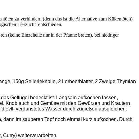
töten zu verhindern (denn das ist die Alternative zum Kükentöten).
ogischen Tierzucht entschieden.
 (keine Einzelteile nur in der Pfanne braten), bei niedriger
ge, 150g Sellerieknolle, 2 Lorbeerblätter, 2 Zweige Thymian
s das Geflügel bedeckt ist. Langsam aufkochen lassen,
bel, Knoblauch und Gemüse mit den Gewürzen und Kräutern
und evtl. verdunstetes Wasser durch zugießen ausgleichen.
n, dann im sauberen Topf noch einmal kurz aufkochen. Durch
Curry) weiterverarbeiten.