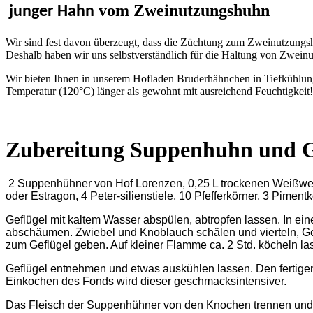
vom Zweinutzungshuhn
junger Hahn
Wir sind fest davon überzeugt, dass die Züchtung zum Zweinutzungshu
Deshalb haben wir uns selbstverständlich für die Haltung von Zwei
Wir bieten Ihnen in unserem Hofladen Bruderhähnchen in Tiefkühlung a
Temperatur (120°C) länger als gewohnt mit ausreichend Feuchtigkeit!
Zubereitung Suppenhuhn und G
2 Suppenhühner von Hof Lorenzen, 0,25 L trockenen Weißwein
oder Estragon, 4 Peter-silienstiele, 10 Pfefferkörner, 3 Pimen
Geflügel mit kaltem Wasser abspülen, abtropfen lassen. In ei
abschäumen. Zwiebel und Knoblauch schälen und vierteln, 
zum Geflügel geben. Auf kleiner Flamme ca. 2 Std. köcheln la
Geflügel entnehmen und etwas auskühlen lassen. Den fertige
Einkochen des Fonds wird dieser geschmacksintensiver.
Das Fleisch der Suppenhühner von den Knochen trennen und fü